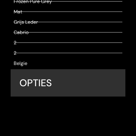
Frozen Pure Grey
Mat
Grijs Leder
Cabrio
2
2
Belgie
OPTIES