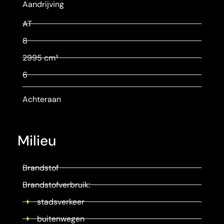
Aandrijving
AT
8
2995 cm³
6
Achteraan
Milieu
Brandstof
Brandstofverbruik:
stadsverkeer
buitenwegen