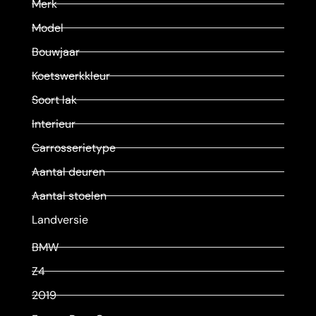
Merk
Model
Bouwjaar
Koetswerkkleur
Soort lak
Interieur
Carrosserietype
Aantal deuren
Aantal stoelen
Landversie
BMW
Z4
2019