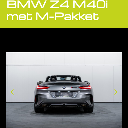
BMW Z4 M40i
met M-Pakket