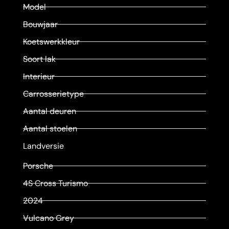
Model
Bouwjaar
Koetswerkkleur
Soort lak
Interieur
Carrosserietype
Aantal deuren
Aantal stoelen
Landversie
Porsche
4S Cross Turismo
2024
Vulcano Grey