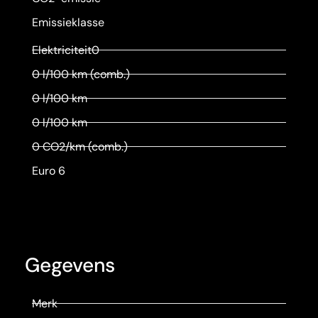
Emissieklasse
Elektriciteit0
0 l/100 km (comb.)
0 l/100 km
0 l/100 km
0 CO2/km (comb.)
Euro 6
Gegevens
Merk