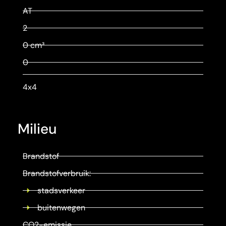
AT
2
0 cm³
0
4x4
Milieu
Brandstof
Brandstofverbruik:
stadsverkeer
buitenwegen
CO2-emissie