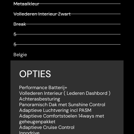
Metaalkleur
Vollederen Interieur Zwart
Break
5
5
Belgie
OPTIES
Performance Batterij+
Vollederen Interieur ( Lederen Dashbord )
Achterasbesturing
Panoramisch Dak met Sunshine Control
Adaptieve Luchtvering incl PASM
Adaptieve Comfortstoelen 14ways met
geheugenpakket
Adaptieve Cruise Control
Innodrive