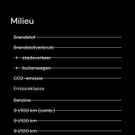
Milieu
Brandstof
Brandstofverbruik:
stadsverkeer
buitenwegen
CO2-emissie
Emissieklasse
Benzine
9 l/100 km (comb.)
9 l/100 km
9 l/100 km