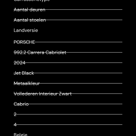
Aantal deuren
Aantal stoelen
Landversie
PORSCHE
992.2 Carrera Cabriolet
2024
Jet Black
Metaalkleur
Vollederen Interieur Zwart
Cabrio
2
4
Belgie