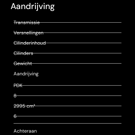
Aandrijving
Transmissie
Versnellingen
Cilinderinhoud
Cilinders
Gewicht
Aandrijving
PDK
8
2995 cm³
6
Achteraan