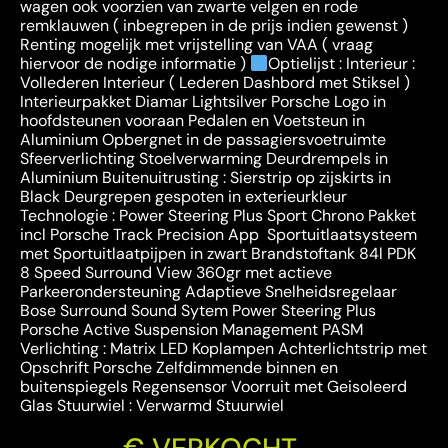
wagen ook voorzien van zwarte velgen en rode
remklauwen ( inbegrepen in de prijs indien gewenst )
Renting mogelijk met vrijstelling van VAA ( vraag
hiervoor de nodige informatie )
Optielijst : Interieur :
Vollederen Interieur ( Lederen Dashbord met Stiksel )
Interieurpakket Diamar Lightsilver Porsche Logo in
hoofdsteunen vooraan Pedalen en Voetsteun in
Aluminium Opbergnet in de passagiersvoetruimte
Sfeerverlichting Stoelverwarming Deurdrempels in
Aluminium Buitenuitrusting : Sierstrip op zijskirts in
Black Deurgrepen gespoten in exterieurkleur
Technologie : Power Steering Plus Sport Chrono Pakket
incl Porsche Track Precision App Sportuitlaatsysteem
met Sportuitlaatpijpen in zwart Brandstoftank 84l PDK
8 Speed Surround View 360gr met actieve
Parkeerondersteuning Adaptieve Snelheidsregelaar
Bose Surround Sound Sytem Power Steering Plus
Porsche Active Suspension Management PASM
Verlichting : Matrix LED Koplampen Achterlichtstrip met
Opschrift Porsche Zelfdimmende binnen en
buitenspiegels Regensensor Voorruit met Geisoleerd
Glas Stuurwiel : Verwarmd Stuurwiel