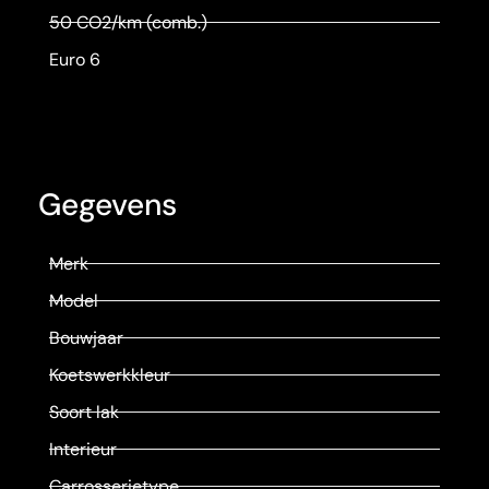
50 CO2/km (comb.)
Euro 6
Gegevens
Merk
Model
Bouwjaar
Koetswerkkleur
Soort lak
Interieur
Carrosserietype