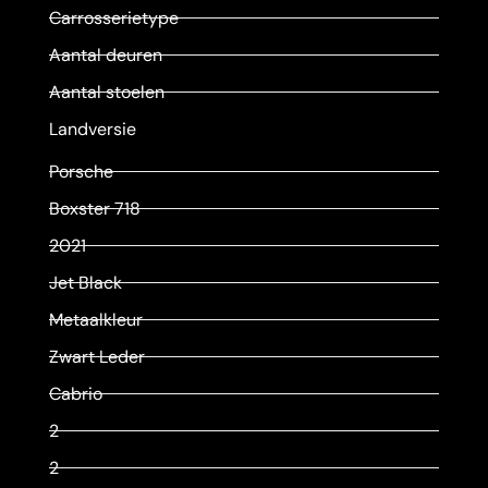
Carrosserietype
Aantal deuren
Aantal stoelen
Landversie
Porsche
Boxster 718
2021
Jet Black
Metaalkleur
Zwart Leder
Cabrio
2
2