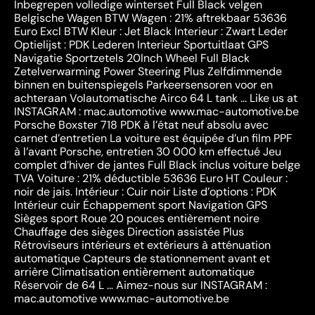
Inbegrepen volledige winterset Full Black velgen
Belgische Wagen BTW Wagen : 21% aftrekbaar 53636
Euro Excl BTW Kleur : Jet Black Interieur : Zwart Leder
Optielijst : PDK Lederen Interieur Sportuitlaat GPS
Navigatie Sportzetels 20Inch Wheel Full Black
Zetelverwarming Power Steering Plus Zelfdimmende
binnen en buitenspiegels Parkeersensoren voor en
achteraan Volautomatische Airco 64 L tank … Like us at
INSTAGRAM : mac.automotive www.mac-automotive.be
Porsche Boxster 718 PDK à l’état neuf absolu avec
carnet d’entretien La voiture est équipée d’un film PPF
à l’avant Porsche, entretien 30 000 km effectué Jeu
complet d’hiver de jantes Full Black inclus voiture belge
TVA Voiture : 21% déductible 53636 Euro HT Couleur :
noir de jais. Intérieur : Cuir noir Liste d’options : PDK
Intérieur cuir Échappement sport Navigation GPS
Sièges sport Roue 20 pouces entièrement noire
Chauffage des sièges Direction assistée Plus
Rétroviseurs intérieurs et extérieurs à atténuation
automatique Capteurs de stationnement avant et
arrière Climatisation entièrement automatique
Réservoir de 64 L … Aimez-nous sur INSTAGRAM :
mac.automotive www.mac-automotive.be