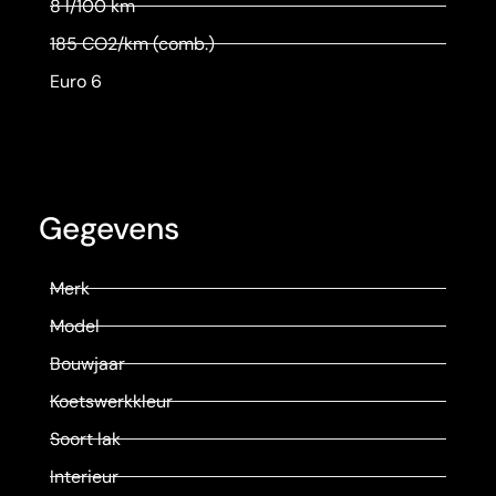
8 l/100 km
185 CO2/km (comb.)
Euro 6
Gegevens
Merk
Model
Bouwjaar
Koetswerkkleur
Soort lak
Interieur