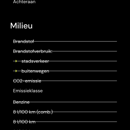
Achteraan
Milieu
Brandstof
Brandstofverbruik:
stadsverkeer
buitenwegen
CO2-emissie
Emissieklasse
Benzine
8 l/100 km (comb.)
8 l/100 km