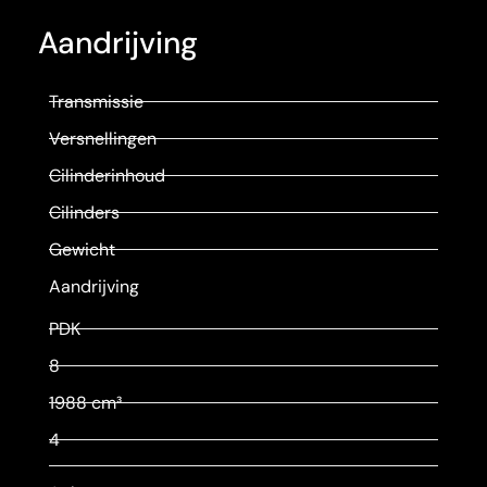
Aandrijving
Transmissie
Versnellingen
Cilinderinhoud
Cilinders
Gewicht
Aandrijving
PDK
8
1988 cm³
4