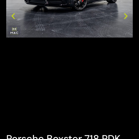
Bezichtiging Mits afspraak
Overname is steeds mogelijk
Porsche Boxster 718 PDK