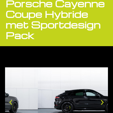
Porsche Cayenne
Coupe Hybride
met Sportdesign
Pack