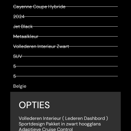
Cayenne Coupe Hybride
2024
Jet Black
Metaalkleur
Vollederen Interieur Zwart
SUV
5
5
Belgie
OPTIES
Vollederen Interieur ( Lederen Dashbord )
Sportdesign Pakket in zwart hoogglans
Adaptieve Cruise Control