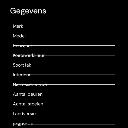
Gegevens
Merk
Model
Bouwjaar
Koetswerkkleur
Soort lak
Interieur
Carrosserietype
Aantal deuren
Aantal stoelen
Landversie
PORSCHE