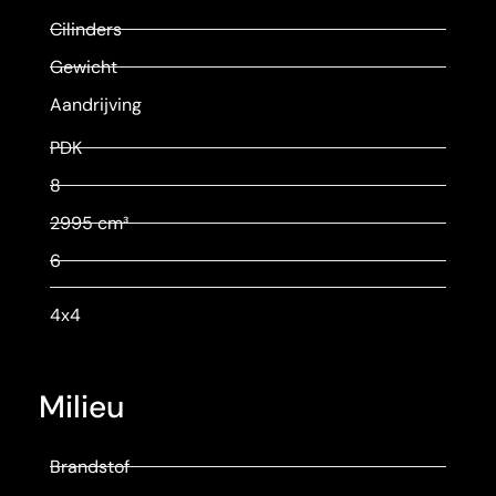
Cilinders
Gewicht
Aandrijving
PDK
8
2995 cm³
6
4x4
Milieu
Brandstof