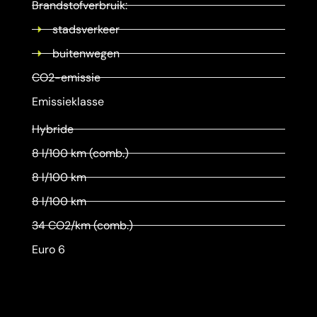
Brandstofverbruik:
stadsverkeer
buitenwegen
CO2-emissie
Emissieklasse
Hybride
8 l/100 km (comb.)
8 l/100 km
8 l/100 km
34 CO2/km (comb.)
Euro 6