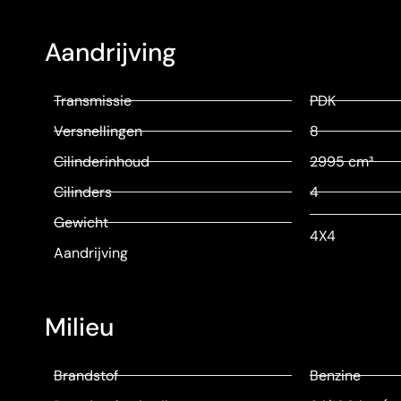
Aandrijving
Transmissie
PDK
Versnellingen
8
Cilinderinhoud
2995 cm³
Cilinders
4
Gewicht
4X4
Aandrijving
Milieu
Brandstof
Benzine