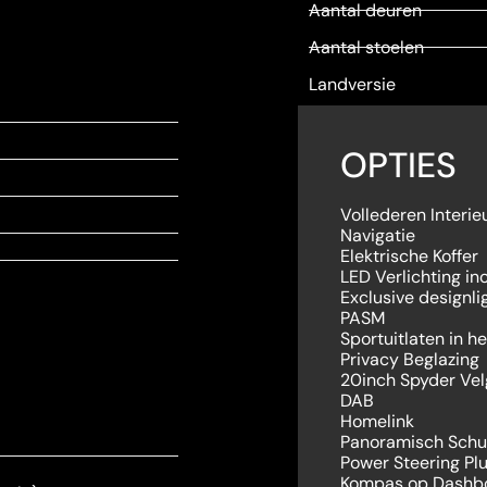
Aantal deuren
Aantal stoelen
Landversie
OPTIES
Vollederen Interi
Navigatie
Elektrische Koffer
LED Verlichting in
Exclusive designli
PASM
Sportuitlaten in he
Privacy Beglazing
20inch Spyder Ve
DAB
Homelink
Panoramisch Schu
Power Steering Pl
Kompas op Dashb