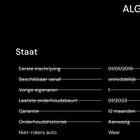
AL
Staat
Eerste inschrijving
01/01/2019
Beschikbaar vanaf
onmiddellijk
Vorige eigenaren
1
Laatste onderhoudsbeurt
01/2023
Garantie
12 maanden
Onderhoudshistoriek
Aanwezig
Niet-rokers auto
Waar