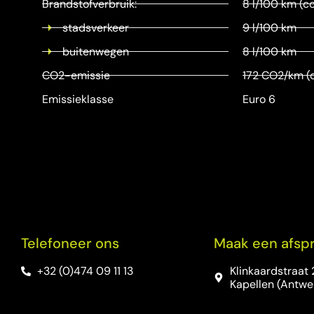
Brandstofverbruik:
8 l/100 km (c
stadsverkeer
9 l/100 km
buitenwegen
8 l/100 km
CO2-emissie
172 CO2/km (
Emissieklasse
Euro 6
Telefoneer ons
Maak een afsp
+32 (0)474 09 11 13
Klinkaardstraat 
Kapellen (Antwe