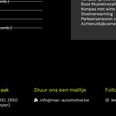
omb.)
Bose Muziekinstall
Kompas met witte
Stoelverwarming
Parkeersensoren v
Achteruitkijkcame
comb.)
raak
Stuur ons een mailtje
Foll
210, 2950
info@mac-automotive.be
in
rpen)