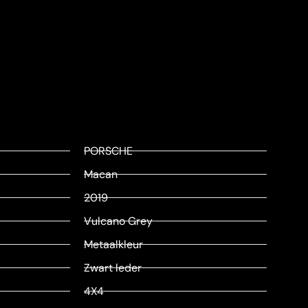
PORSCHE
Macan
2019
Vulcano Grey
Metaalkleur
Zwart leder
4X4