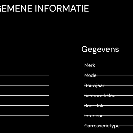
GEMENE INFORMATIE
Gegevens
Merk
Model
Bouwjaar
Koetswerkkleur
Soort lak
Interieur
Carrosserietype