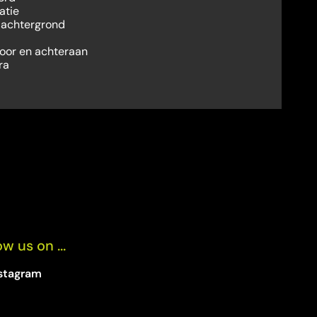
atie
 achtergrond
oor en achteraan
ra
ow us on ...
stagram