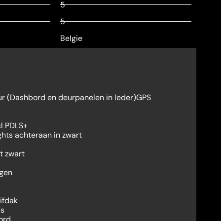
5
5
Belgie
eur (Dashbord en deurpanelen in leder)GPS
cl PDLS+
ghts achteraan in zwart
t zwart
lgen
ifdak
us
ord