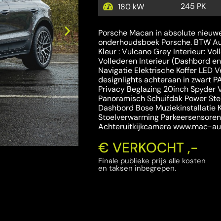
245 PK
180 kW
Porsche Macan in absolute nieuwe
onderhoudsboek Porsche. BTW Au
Kleur : Vulcano Grey Interieur: Vol
Vollederen Interieur (Dashbord e
Navigatie Elektrische Koffer LED V
designlights achteraan in zwart P
Privacy Beglazing 20inch Spyder
Panoramisch Schuifdak Power Ste
Dashbord Bose Muziekinstallatie
Stoelverwarming Parkeersensoren
Achteruitkijkcamera www.mac-au
€ VERKOCHT ,-
Finale publieke prijs alle kosten
en taksen inbegrepen.
 steeds mogelijk