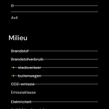
0
4x4
Milieu
Brandstof
Brandstofverbruik:
stadsverkeer
buitenwegen
CO2-emissie
Emissieklasse
Elektriciteit