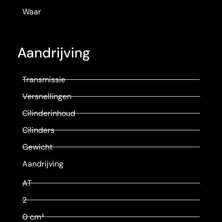
Waar
Aandrijving
Transmissie
Versnellingen
Cilinderinhoud
Cilinders
Gewicht
Aandrijving
AT
2
0 cm³