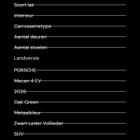
Soort lak
Interieur
Carrosserietype
Aantal deuren
Aantal stoelen
Landversie
PORSCHE
Macan 4 EV
2026
Oak Green
Metaalkleur
Zwart Leder Vollleder
SUV