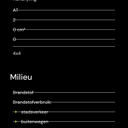
AT
2
0 cm³
0
4x4
Milieu
Brandstof
Brandstofverbruik:
stadsverkeer
buitenwegen