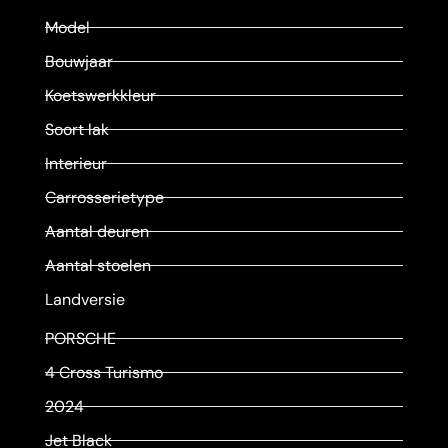
Model
Bouwjaar
Koetswerkkleur
Soort lak
Interieur
Carrosserietype
Aantal deuren
Aantal stoelen
Landversie
PORSCHE
4 Cross Turismo
2024
Jet Black