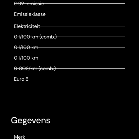
CO2-emissie
Emissieklasse
Elektriciteit
0 l/100 km (comb.)
0 l/100 km
0 l/100 km
0 CO2/km (comb.)
Euro 6
Gegevens
Merk