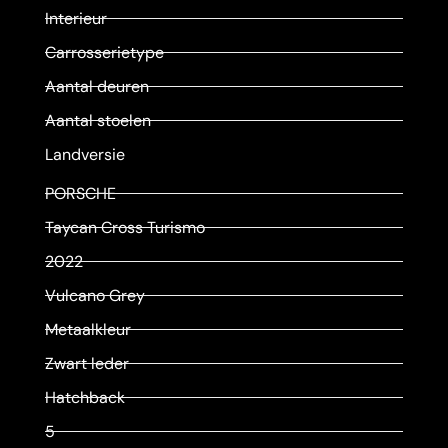
Interieur
Carrosserietype
Aantal deuren
Aantal stoelen
Landversie
PORSCHE
Taycan Cross Turismo
2022
Vulcano Grey
Metaalkleur
Zwart leder
Hatchback
5