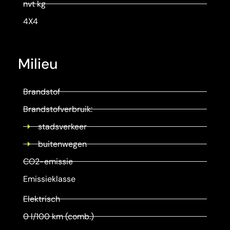
nvt kg
4X4
Milieu
Brandstof
Brandstofverbruik:
stadsverkeer
buitenwegen
CO2-emissie
Emissieklasse
Elektrisch
0 l/100 km (comb.)