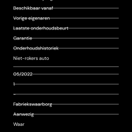
Beschikbaar vanaf
Vorige eigenaren
Laatste onderhoudsbeurt
Garantie
Onderhoudshistoriek
Niet-rokers auto
05/2022
1
-
Fabriekswaarborg
Aanwezig
Waar