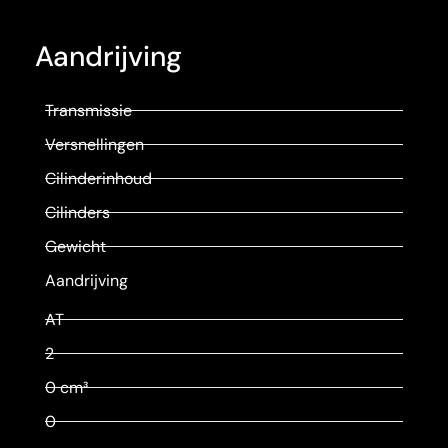
Aandrijving
Transmissie
Versnellingen
Cilinderinhoud
Cilinders
Gewicht
Aandrijving
AT
2
0 cm³
0