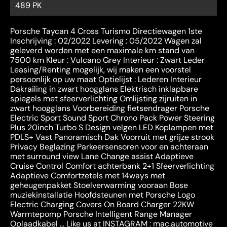
489 PK
Porsche Taycan 4 Cross Turismo Directiewagen 1ste
Inschrijving : 02/2022 Levering : 05/2022 Wagen zal
geleverd worden met een maximale km stand van
7500 km Kleur : Vulcano Grey Interieur : Zwart Leder
Leasing/Renting mogelijk, wij maken een voorstel
persoonlijk op uw maat Optielijst : Lederen Interieur
Dakrailing in zwart hoogglans Elektrisch inklapbare
spiegels met sfeerverlichting Omlijsting zijruiten in
zwart hoogglans Voorbereiding fietsendrager Porsche
Electric Sport Sound Sport Chrono Pack Power Steering
Plus 20inch Turbo S Design velgen LED Koplampen met
PDLS+ Vast Panoramisch Dak Voorruit met grijze strook
Privacy Beglazing Parkeersensoren voor en achteraan
met surround view Lane Change assist Adaptieve
Cruise Control Comfort achterbank 2+1 Sfeerverlichting
Adaptieve Comfortzetels met 14ways met
geheugenpakket Stoelverwarming vooraan Bose
muziekinstallatie Hoofdsteunen met Porsche Logo
Electric Charging Covers On Board Charger 22KW
Warmtepomp Porsche Intelligent Range Manager
Oplaadkabel … Like us at INSTAGRAM : mac.automotive