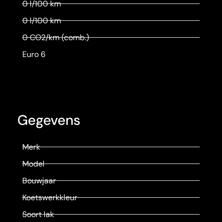
0 l/100 km
0 l/100 km
0 CO2/km (comb.)
Euro 6
Gegevens
Merk
Model
Bouwjaar
Koetswerkkleur
Soort lak