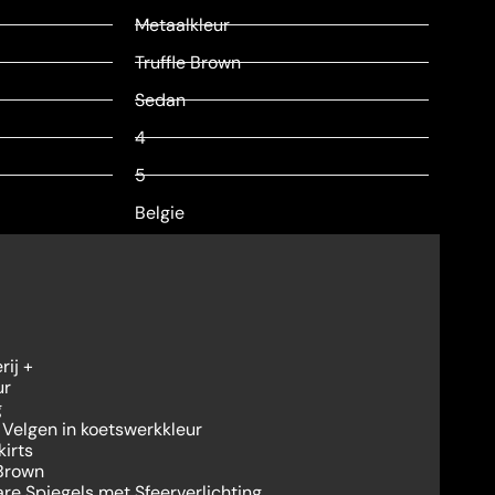
Metaalkleur
Truffle Brown
Sedan
4
5
Belgie
ij +
ur
g
 Velgen in koetswerkkleur
irts
 Brown
are Spiegels met Sfeerverlichting