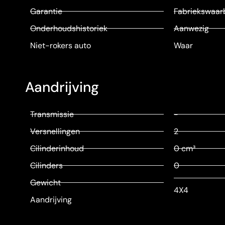
Garantie
Fabriekswaar
Onderhoudshistoriek
Aanwezig
Niet-rokers auto
Waar
Aandrijving
Transmissie
-
Versnellingen
2
Cilinderinhoud
0 cm³
Cilinders
0
Gewicht
4X4
Aandrijving