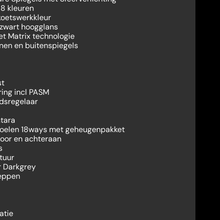
 8 kleuren
koetswerkkleur
 zwart hoogglans
t Matrix technologie
en en buitenspiegels
st
ing incl PASM
dsregelaar
tara
toelen 18ways met geheugenpakket
oor en achteraan
s
tuur
r Darkgrey
leppen
atie