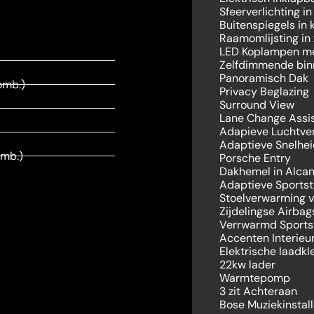
Sfeerverlichting in
Buitenspiegels in 
Raamomlijsting in
LED Koplampen me
Zelfdimmende binn
Panoramisch Dak
omb.)
Privacy Beglazing
Surround View
Lane Change Assi
Adapieve Luchtver
Adaptieve Snelhei
mb.)
Porsche Entry
Dakhemel in Alcan
Adaptieve Sports
Stoelverwarming v
Zijdelingse Airbag
Verrwarmd Sports
Accenten Interieu
Elektrische laadk
22kw lader
Warmtepomp
3 zit Achteraan
Bose Muziekinstall