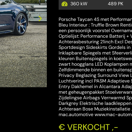
489 PK
360 kW
Porsche Taycan 4S met Performanc
Bleu Interieur : Truffle Brown Rent
een persoonlijk voorstel Overname 
Optielijst: Performance Batterij + 
Achterasbesturing 21inch Excl Des
Sportdesign Sideskirts Gordels in 
Inklapbare Spiegels met Sfeerverli
kleuren Buitenspiegels in koetswe
zwart hoogglans LED Koplampen m
Zelfdimmende binnen en buitensp
Privacy Beglazing Surround View
Luchtvering incl PASM Adaptieve 
Entry Dakhemel in Alcantara Ada
met geheugenpakket Stoelverwar
Zijdelingse Airbags Verrwarmd Sp
Darkgrey Elektrische laadkleppe
 steeds mogelijk
Achteraan Bose Muziekinstallatie
mac.automotive www.mac-automo
€ VERKOCHT ,-