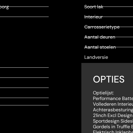
borg
Soort lak
Interieur
Carrosserietype
Aantal deuren
Aantal stoelen
Landversie
OPTIES
Optielijst:
Performance Batter
Vollederen Interie
Achterasbesturin
21inch Excl Design
Sportdesign Sidesk
Gordels in Truffle
Elektrisch Inklapb