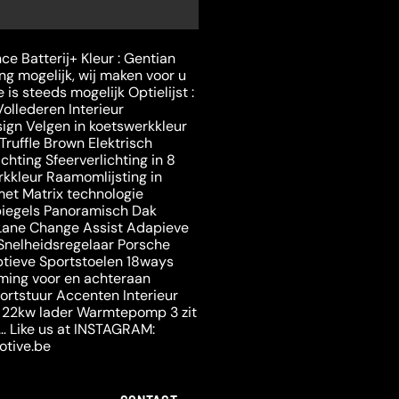
e Batterij+ Kleur : Gentian
ing mogelijk, wij maken voor u
is steeds mogelijk Optielijst :
Vollederen Interieur
ign Velgen in koetswerkkleur
Truffle Brown Elektrisch
chting Sfeerverlichting in 8
rkkleur Raamomlijsting in
et Matrix technologie
iegels Panoramisch Dak
 Lane Change Assist Adapieve
Snelheidsregelaar Porsche
ptieve Sportstoelen 18ways
ming voor en achteraan
ortstuur Accenten Interieur
n 22kw lader Warmtepomp 3 zit
 … Like us at INSTAGRAM:
tive.be