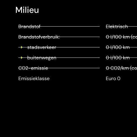
Milieu
Brandstof
Elektrisch
Brandstofverbruik:
0 l/100 km (c
stadsverkeer
0 l/100 km
buitenwegen
0 l/100 km
CO2-emissie
0 CO2/km (co
Emissieklasse
Euro 0