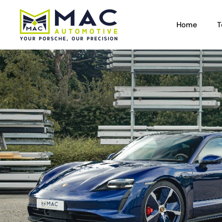
Home
T