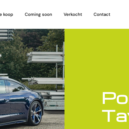
e koop
Coming soon
Verkocht
Contact
Po
Ta