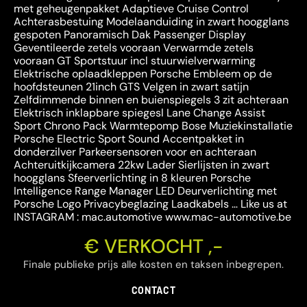
met geheugenpakket Adaptieve Cruise Control
Achterasbestuing Modelaanduiding in zwart hoogglans
gespoten Panoramisch Dak Passenger Display
Geventileerde zetels vooraan Verwarmde zetels
vooraan GT Sportstuur incl stuurwielverwarming
Elektrische oplaadkleppen Porsche Embleem op de
hoofdsteunen 21inch GTS Velgen in zwart satijn
Zelfdimmende binnen en buienspiegels 3 zit achteraan
Elektrisch inklapbare spiegesl Lane Change Assist
Sport Chrono Pack Warmtepomp Bose Muziekinstallatie
Porsche Electric Sport Sound Accentpakket in
donderzilver Parkeersensoren voor en achteraan
Achteruitkijkcamera 22kw Lader Sierlijsten in zwart
hoogglans Sfeerverlichting in 8 kleuren Porsche
Intelligence Range Manager LED Deurverlichting met
Porsche Logo Privacybeglazing Laadkabels … Like us at
INSTAGRAM : mac.automotive www.mac-automotive.be
€ VERKOCHT ,-
Finale publieke prijs alle kosten en taksen inbegrepen.
CONTACT