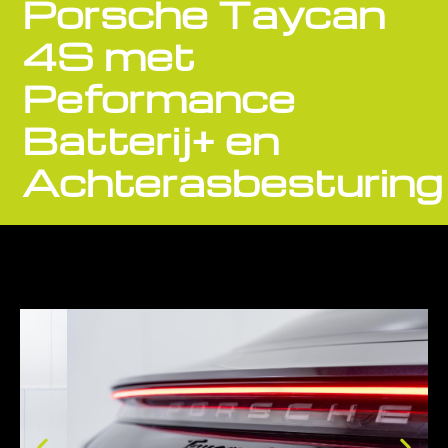
Porsche Taycan
4S met
Peformance
Batterij+ en
Achterasbesturing