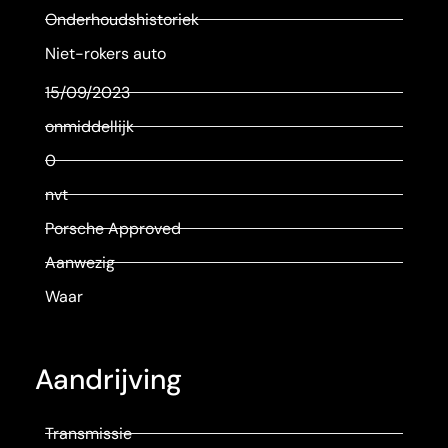
Onderhoudshistoriek
Niet-rokers auto
15/09/2023
onmiddellijk
0
nvt
Porsche Approved
Aanwezig
Waar
Aandrijving
Transmissie