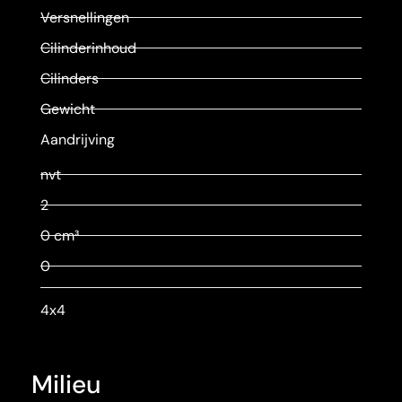
Versnellingen
Cilinderinhoud
Cilinders
Gewicht
Aandrijving
nvt
2
0 cm³
0
4x4
Milieu