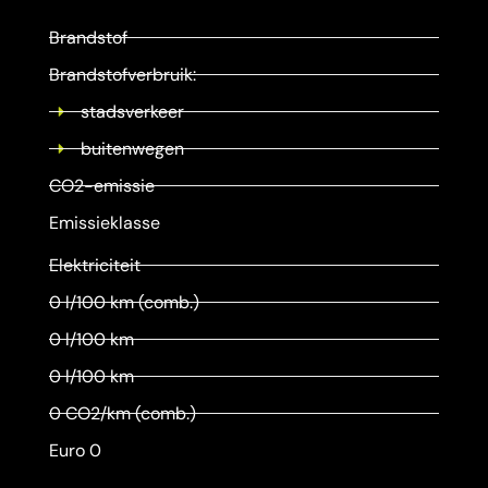
Brandstof
Brandstofverbruik:
stadsverkeer
buitenwegen
CO2-emissie
Emissieklasse
Elektriciteit
0 l/100 km (comb.)
0 l/100 km
0 l/100 km
0 CO2/km (comb.)
Euro 0