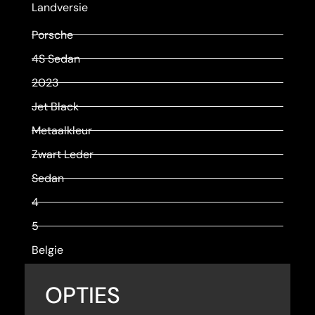
Landversie
Porsche
4S Sedan
2023
Jet Black
Metaalkleur
Zwart Leder
Sedan
4
5
Belgie
OPTIES