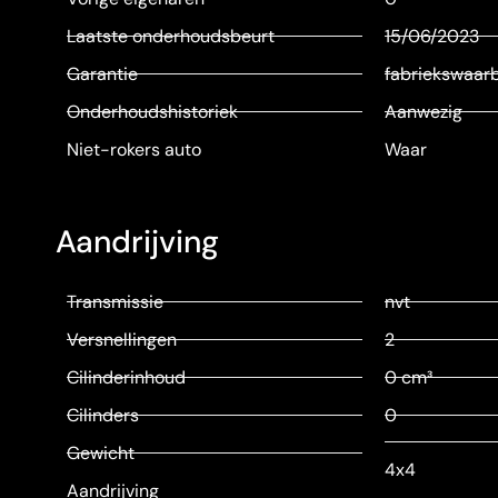
Laatste onderhoudsbeurt
15/06/2023
Garantie
fabriekswaar
Onderhoudshistoriek
Aanwezig
Niet-rokers auto
Waar
Aandrijving
Transmissie
nvt
Versnellingen
2
Cilinderinhoud
0 cm³
Cilinders
0
Gewicht
4x4
Aandrijving