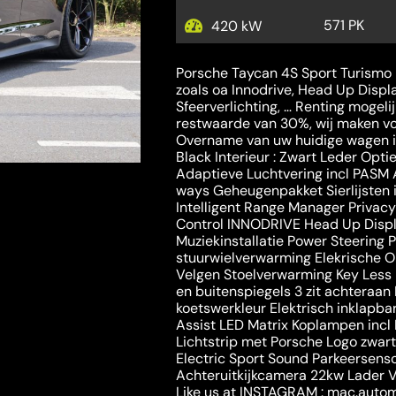
571 PK
420 kW
Porsche Taycan 4S Sport Turismo i
zoals oa Innodrive, Head Up Displa
Sfeerverlichting, … Renting mogel
restwaarde van 30%, wij maken voo
Overname van uw huidige wagen is 
Black Interieur : Zwart Leder Optie
Adaptieve Luchtvering incl PASM 
ways Geheugenpakket Sierlijsten 
Intelligent Range Manager Privac
 steeds mogelijk
Control INNODRIVE Head Up Disp
Muziekinstallatie Power Steering 
stuurwielverwarming Elekrische 
Velgen Stoelverwarming Key Less
en buitenspiegels 3 zit achteraan 
koetswerkleur Elektrisch inklapb
Assist LED Matrix Koplampen incl
Lichtstrip met Porsche Logo zwa
Electric Sport Sound Parkeersens
Achteruitkijkcamera 22kw Lader V
Like us at INSTAGRAM : mac.aut