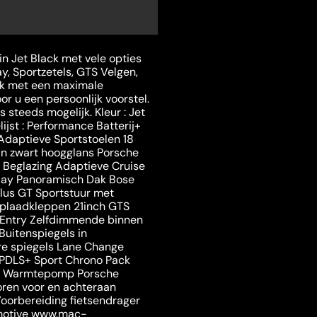
n Jet Black met vele opties
y, Sportzetels, GTS Velgen,
ijk met een maximale
r u een persoonlijk voorstel.
steeds mogelijk. Kleur : Jet
lijst : Performance Batterij+
Adaptieve Sportstoelen 18
in zwart hoogglans Porsche
y Beglazing Adaptieve Cruise
lay Panoramisch Dak Bose
Plus GT Sportstuur met
Oplaadkleppen 21inch GTS
 Entry Zelfdimmende binnen
Buitenspiegels in
are spiegels Lane Change
 PDLS+ Sport Chrono Pack
rt Warmtepomp Porsche
oren voor en achteraan
oorbereiding fietsendrager
omotive www.mac-