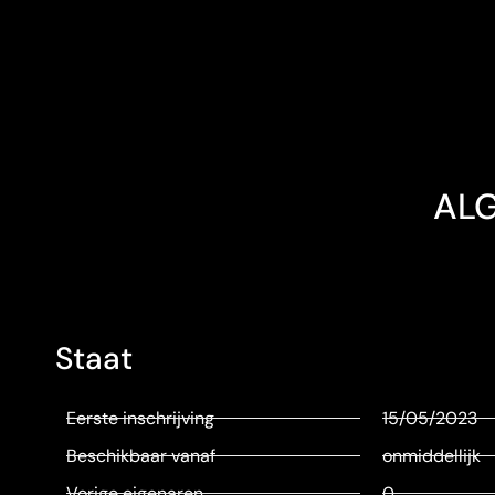
AL
Staat
Eerste inschrijving
15/05/2023
Beschikbaar vanaf
onmiddellijk
Vorige eigenaren
0