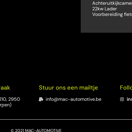
Achteruitkijkcame
22kw Lader
Voorbereiding fie
raak
Stuur ons een mailtje
Foll
210, 2950
info@mac-automotive.be
in
rpen)
© 2021 MAC-AUTOMOTIVE