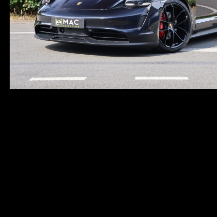
Bezichtiging Mits afspraak
Overname is