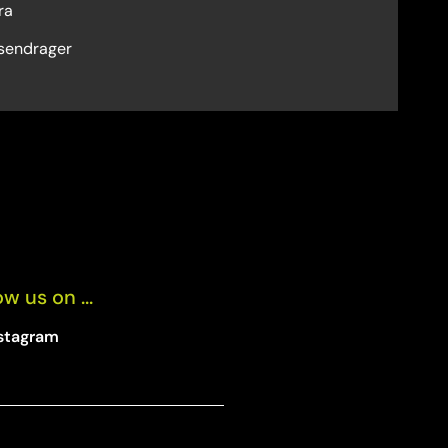
ra
tsendrager
ow us on ...
stagram