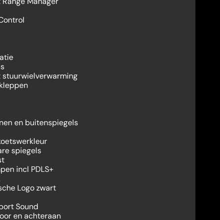
nt Range Manager
Control
atie
us
 stuurwielverwarming
dkleppen
en en buitenspiegels
koetswerkleur
are spiegels
st
pen incl PDLS+
k
rsche Logo zwart
Sport Sound
oor en achteraan