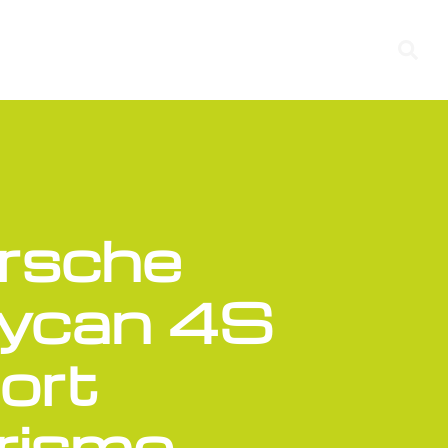
rsche
ycan 4S
ort
rismo