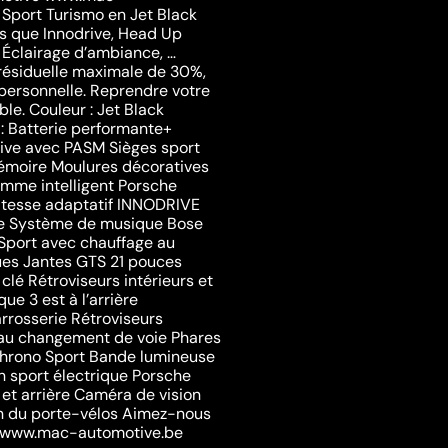
Sport Turismo en Jet Black
s que Innodrive, Head Up
, Éclairage d’ambiance, …
 résiduelle maximale de 30%,
personnelle. Reprendre votre
ble. Couleur : Jet Black
s : Batterie performante+
ve avec PASM Sièges sport
émoire Moulures décoratives
gamme intelligent Porsche
vitesse adaptatif INNODRIVE
ue Système de musique Bose
 Sport avec chauffage au
ues Jantes GTS 21 pouces
clé Rétroviseurs intérieurs et
ue 3 est à l’arrière
arrosserie Rétroviseurs
 au changement de voie Phares
Chrono Sport Bande lumineuse
n sport électrique Porsche
et arrière Caméra de vision
on du porte-vélos Aimez-nous
e www.mac-automotive.be