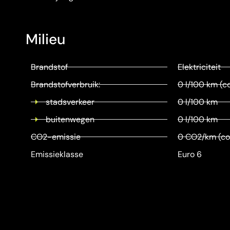
Milieu
Brandstof
Elektriciteit
Brandstofverbruik:
0 l/100 km (c
stadsverkeer
0 l/100 km
buitenwegen
0 l/100 km
CO2-emissie
0 CO2/km (co
Emissieklasse
Euro 6