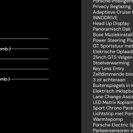
Porsche Intellige
Privacy Beglazing
Adaptieve Cruise 
INNODRIVE
Head Up Display
Panoramisch Dak
Bose Muziekinstall
Power Steering Pl
GT Sportstuur met
omb.)
Elekrische Oplaa
21inch GTS Velgen
Stoelverwarming
Key Less Entry
Zelfdimmende binn
mb.)
3 zit achteraan
Buitenspiegels in 
Elektrisch inklapb
Lane Change Assi
LED Matrix Koplam
Sport Chrono Pac
Lichtstrip met Po
Warmtepomp
Porsche Electric 
Parkeersensoren v