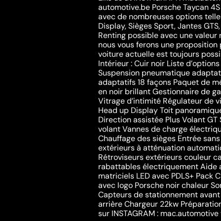
automotive.be Porsche Taycan 4S 
avec de nombreuses options telle
Display, Sièges Sport, Jantes GTS
Renting possible avec une valeur
nous vous ferons une proposition 
voiture actuelle est toujours possi
Intérieur : Cuir noir Liste d’option
Suspension pneumatique adaptati
adaptatifs 18 façons Paquet de m
en noir brillant Gestionnaire de 
Vitrage d’intimité Régulateur de 
Head up Display Toit panoramiq
Direction assistée Plus Volant GT
volant Vannes de charge électriq
Chauffage des sièges Entrée sans 
extérieurs à atténuation automatiq
Rétroviseurs extérieurs couleur c
rabattables électriquement Aide
matriciels LED avec PDLS+ Pack 
avec logo Porsche noir chaleur So
Capteurs de stationnement avant 
arrière Chargeur 22kw Préparati
sur INSTAGRAM : mac.automotiv