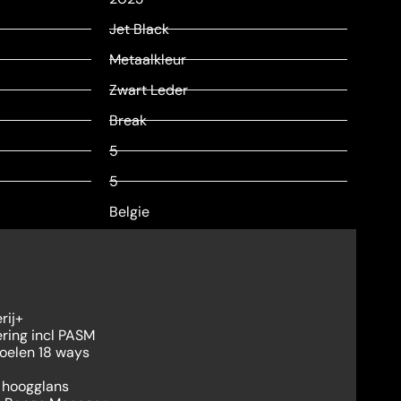
Jet Black
Metaalkleur
Zwart Leder
Break
5
5
Belgie
rij+
ring incl PASM
oelen 18 ways
t hoogglans