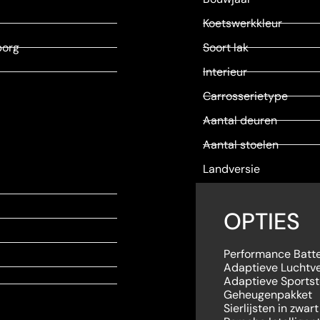
Koetswerkkleur
borg
Soort lak
Interieur
Carrosserietype
Aantal deuren
Aantal stoelen
Landversie
OPTIES
Performance Batte
Adaptieve Luchtve
Adaptieve Sportst
Geheugenpakket
Sierlijsten in zwar