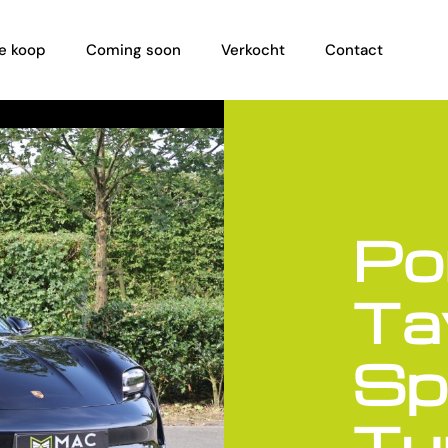
e koop
Coming soon
Verkocht
Contact
Po
Ta
Sp
Tu