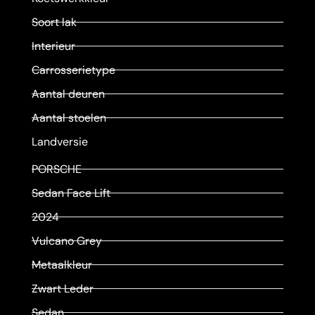
Soort lak
Interieur
Carrosserietype
Aantal deuren
Aantal stoelen
Landversie
PORSCHE
Sedan Face Lift
2024
Vulcano Grey
Metaalkleur
Zwart Leder
Sedan