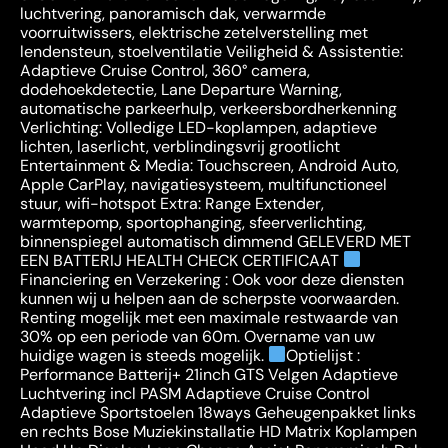
luchtvering, panoramisch dak, verwarmde
voorruitwissers, elektrische zetelverstelling met
lendensteun, stoelventilatie Veiligheid & Assistentie:
Adaptieve Cruise Control, 360° camera,
dodehoekdetectie, Lane Departure Warning,
automatische parkeerhulp, verkeersbordherkenning
Verlichting: Volledige LED-koplampen, adaptieve
lichten, laserlicht, verblindingsvrij grootlicht
Entertainment & Media: Touchscreen, Android Auto,
Apple CarPlay, navigatiesysteem, multifunctioneel
stuur, wifi-hotspot Extra: Range Extender,
warmtepomp, sportophanging, sfeerverlichting,
binnenspiegel automatisch dimmend GELEVERD MET
EEN BATTERIJ HEALTH CHECK CERTIFICAAT
Financiering en Verzekering : Ook voor deze diensten
kunnen wij u helpen aan de scherpste voorwaarden.
Renting mogelijk met een maximale restwaarde van
30% op een periode van 60m. Overname van uw
huidige wagen is steeds mogelijk.
Optielijst :
Performance Batterij+ 21inch GTS Velgen Adaptieve
Luchtvering incl PASM Adaptieve Cruise Control
Adaptieve Sportstoelen 18ways Geheugenpakket links
en rechts Bose Muziekinstallatie HD Matrix Koplampen