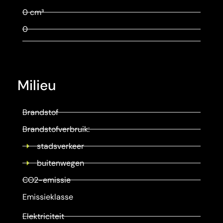
0 cm³
0
Milieu
Brandstof
Brandstofverbruik:
stadsverkeer
buitenwegen
CO2-emissie
Emissieklasse
Elektriciteit