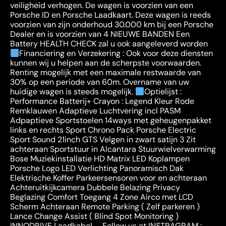
veiligheid verhogen. De wagen is voorzien van een
Porsche ID en Porsche Laadkaart. Deze wagen is reeds
voorzien van zijn onderhoud 30.000 km bij een Porsche
Dealer en is voorzien van 4 NIEUWE BANDEN Een
Battery HEALTH CHECK zal u ook aangeleverd worden
Financiering en Verzekering : Ook voor deze diensten
kunnen wij u helpen aan de scherpste voorwaarden.
Renting mogelijk met een maximale restwaarde van
30% op een periode van 60m. Overname van uw
huidige wagen is steeds mogelijk.
Optielijst :
Performance Batterij+ Crayon : Legend Kleur Rode
Remklauwen Adaptieve Luchtvering incl PASM
Adpaptieve Sportstoelen 14ways met geheugenpakket
links en rechts Sport Chrono Pack Porsche Electric
Sport Sound 21inch GTS Velgen in zwart satijn 3 Zit
achteraan Sportstuur in Alcantara Stuurwielverwarming
Bose Muziekinstallatie HD Matrix LED Koplampen
Porsche Logo LED Verlichting Panoramisch Dak
Elektrische Koffer Parkeersensoren voor en achteraan
Achteruitkijkcamera Dubbele Belazing Privacy
Beglazing Comfort Toegang 4 Zone Airco met LCD
Scherm Achteraan Remote Parking ( Zelf parkeren )
Lance Change Assist ( Blind Spot Monitoring )
INNODRIVE Laadkabel …. Follow us at INSTRAGRAM :