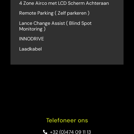
4 Zone Airco met LCD Scherm Achteraan
Remote Parking ( Zelf parkeren )
Lance Change Assist ( Blind Spot
Monitoring )
INNODRIVE
Laadkabel
Telefoneer ons
+32 (0)474 09 11 13