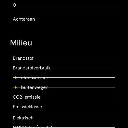
0
Achteraan
Milieu
Brandstof
Brandstofverbruik:
stadsverkeer
buitenwegen
CO2-emissie
Emissieklasse
Elektrisch
0 l/100 km (comb.)