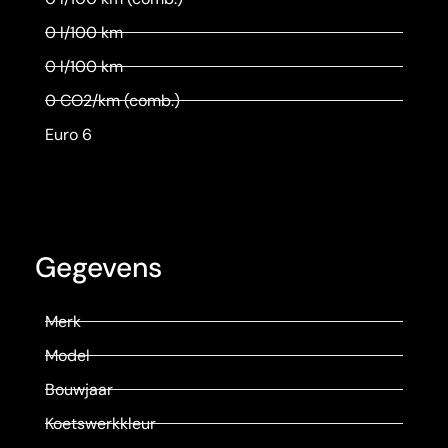
0 l/100 km
0 l/100 km
0 CO2/km (comb.)
Euro 6
Gegevens
Merk
Model
Bouwjaar
Koetswerkkleur