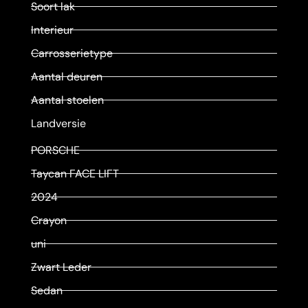
Soort lak
Interieur
Carrosserietype
Aantal deuren
Aantal stoelen
Landversie
PORSCHE
Taycan FACE LIFT
2024
Crayon
uni
Zwart Leder
Sedan