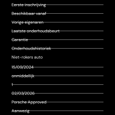
Eerste inschrijving
Beschikbaar vanaf
Vorige eigenaren
Laatste onderhoudsbeurt
Garantie
Onderhoudshistoriek
Niet-rokers auto
15/09/2024
onmiddellijk
1
02/03/2026
Porsche Approved
Aanwezig