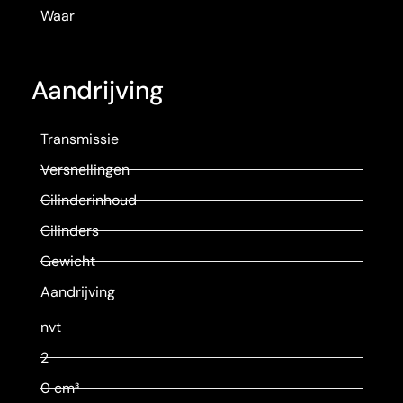
Waar
Aandrijving
Transmissie
Versnellingen
Cilinderinhoud
Cilinders
Gewicht
Aandrijving
nvt
2
0 cm³