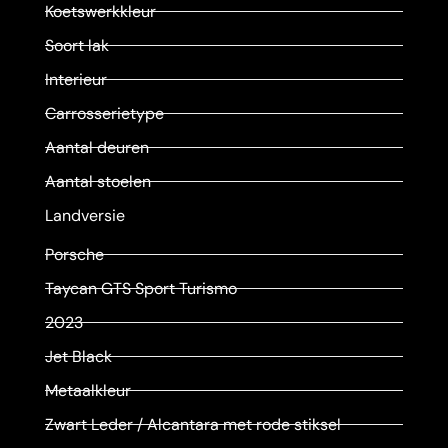
Koetswerkkleur
Soort lak
Interieur
Carrosserietype
Aantal deuren
Aantal stoelen
Landversie
Porsche
Taycan GTS Sport Turismo
2023
Jet Black
Metaalkleur
Zwart Leder / Alcantara met rode stiksel