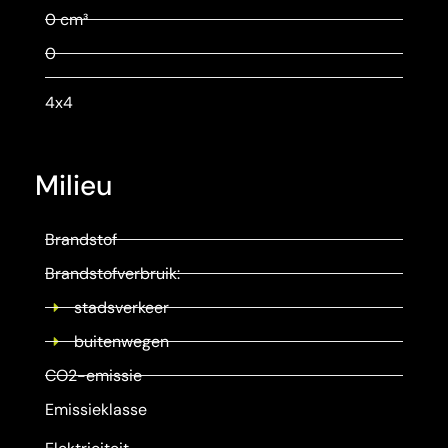
0 cm³
0
4x4
Milieu
Brandstof
Brandstofverbruik:
stadsverkeer
buitenwegen
CO2-emissie
Emissieklasse