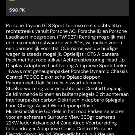
598 PK
Porsche Taycan GTS Sport Turimso met slechts 14km
rechtstreeks vanuit Porsche AG, Porsche ID en Porsche
Laadkaart inbegrepen. (TW1927) Renting mogelijk met
een maximale restwaarde van 30%, wij maken voor u
een persoonlijk voorstel. Overname van uw huidige
wagen is steeds mogelijk. Optielijst : GTS Alcantara
Pack met het rode stiksel Achterasbesturing Head Up
Display Adaptieve Luchtvering Adaptieve Sportstoelen
14ways met geheugenpakket Porsche Dynamic Chassis
Control PDCCC Elektrische Oplaadkleppen
Panoramisch Dak Dakrails in zwart alumium
Stoelverwarming voor en achteraan Comforttoegang
Zelfdimmende binnen en buitenspiegels 3 zit achteraan
Interieurpakket carbon Elektrisch inklapbare Spiegels
Lane Change Assist Warmtepomp Bose
Muziekinstallatie Gordels in het rood Parkeersensoren
voor en achteraan Surround View 360gr camera’s
22KW lader Advanced 4 Zone Airco Voorbereiding
fietsendrager Adaptieve Cruise Control Porsche
Electric Sport Sound Sfeerverlichting in 8 kleuren