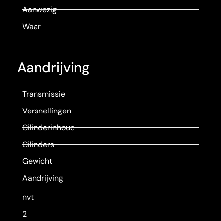
Aanwezig
Waar
Aandrijving
Transmissie
Versnellingen
Cilinderinhoud
Cilinders
Gewicht
Aandrijving
nvt
2