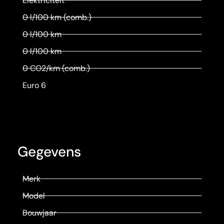
Elektriciteit
0 l/100 km (comb.)
0 l/100 km
0 l/100 km
0 CO2/km (comb.)
Euro 6
Gegevens
Merk
Model
Bouwjaar