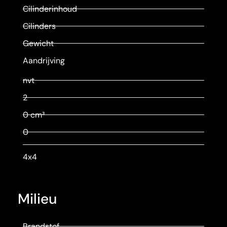
Cilinderinhoud
Cilinders
Gewicht
Aandrijving
nvt
2
0 cm³
0
4x4
Milieu
Brandstof