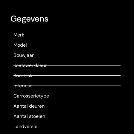
Gegevens
Merk
Model
Bouwjaar
Koetswerkkleur
Soort lak
Interieur
Carrosserietype
Aantal deuren
Aantal stoelen
Landversie