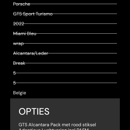
Porsche
GTS Sport Turismo
2022
Miami Bleu
wrap
Alcantara/Leder
Break
5
5
Belgie
OPTIES
GTS Alcantara Pack met rood stiksel