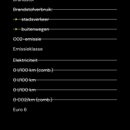
Brandstofverbruik:
stadsverkeer
buitenwegen
CO2-emissie
Emissieklasse
Elektriciteit
0 l/100 km (comb.)
0 l/100 km
0 l/100 km
0 CO2/km (comb.)
Euro 6