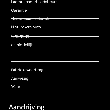
Laatste onderhoudsbeurt
Garantie
Onderhoudshistoriek
Niet-rokers auto
12/12/2021
onmiddellijk
1
-
Fabriekswaarborg
Aanwezig
Waar
Aandrijving