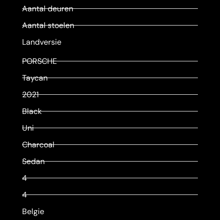
Aantal deuren
Aantal stoelen
Landversie
PORSCHE
Taycan
2021
Black
Uni
Charcoal
Sedan
4
4
Belgie