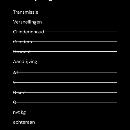
Transmissie
Versnellingen
Cilinderinhoud
Cilinders
Gewicht
Aandrijving
AT
2
0 cm³
0
nvt kg
achteraan