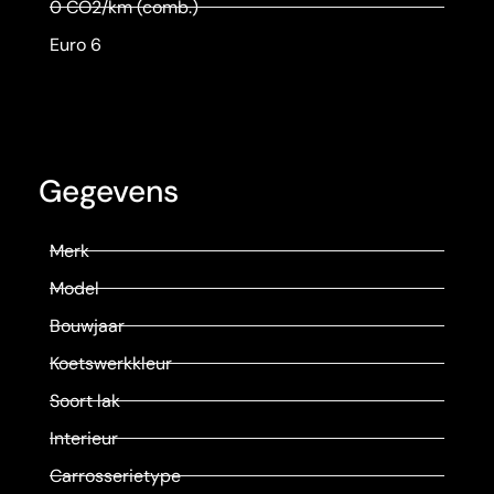
0 CO2/km (comb.)
Euro 6
Gegevens
Merk
Model
Bouwjaar
Koetswerkkleur
Soort lak
Interieur
Carrosserietype