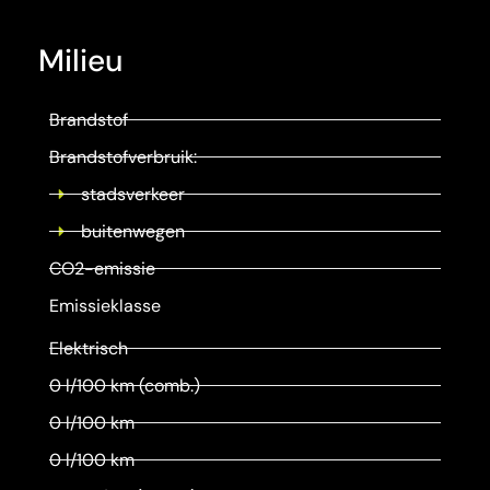
Milieu
Brandstof
Brandstofverbruik:
stadsverkeer
buitenwegen
CO2-emissie
Emissieklasse
Elektrisch
0 l/100 km (comb.)
0 l/100 km
0 l/100 km