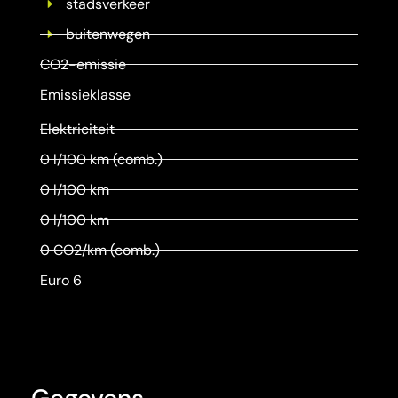
stadsverkeer
buitenwegen
CO2-emissie
Emissieklasse
Elektriciteit
0 l/100 km (comb.)
0 l/100 km
0 l/100 km
0 CO2/km (comb.)
Euro 6