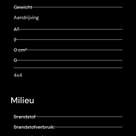
Gewicht
Aandrijving
AT
2
0 cm³
0
4x4
Milieu
Brandstof
Brandstofverbruik: