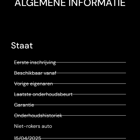
ALGEMENE INFORMATIE
Staat
Eerste inschrijving
Beschikbaar vanaf
Vorige eigenaren
Laatste onderhoudsbeurt
Garantie
Onderhoudshistoriek
Niet-rokers auto
15/04/2025