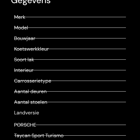
Gegevens
Merk
Model
Bouwjaar
Koetswerkkleur
Soort lak
Interieur
Carrosserietype
Aantal deuren
Aantal stoelen
Landversie
PORSCHE
Taycan Sport Turismo