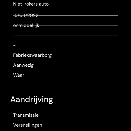
Niet-rokers auto
15/04/2022
onmiddellijk
1
-
Fabriekswaarborg
Aanwezig
Waar
Aandrijving
Transmissie
Versnellingen