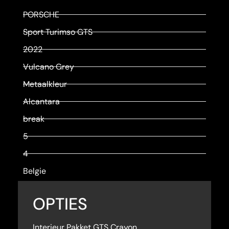
PORSCHE
Sport Turimso GTS
2022
Vulcano Grey
Metaalkleur
Alcantara
break
5
4
Belgie
OPTIES
Interieur Pakket GTS Crayon