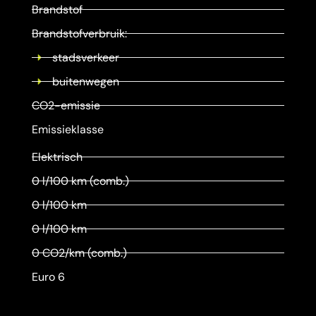
Brandstof
Brandstofverbruik:
stadsverkeer
buitenwegen
CO2-emissie
Emissieklasse
Elektrisch
0 l/100 km (comb.)
0 l/100 km
0 l/100 km
0 CO2/km (comb.)
Euro 6