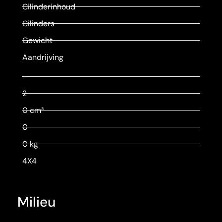
Cilinderinhoud
Cilinders
Gewicht
Aandrijving
-
2
0 cm³
0
0 kg
4X4
Milieu