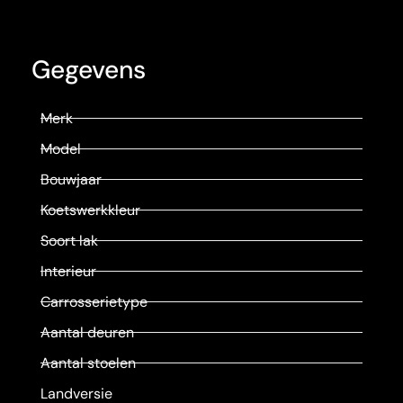
Gegevens
Merk
Model
Bouwjaar
Koetswerkkleur
Soort lak
Interieur
Carrosserietype
Aantal deuren
Aantal stoelen
Landversie