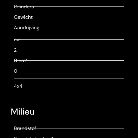
Cilinders
Gewicht
Aandrijving
nvt
2
0 cm³
0
4x4
Milieu
Brandstof