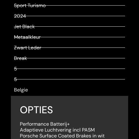
Sport Turismo
2024
Jet Black
Metaalkleur
Zwart Leder
Break
5
5
Belgie
OPTIES
Performance Batterij+
Adaptieve Luchtvering incl PASM
Porsche Surface Coated Brakes in wit