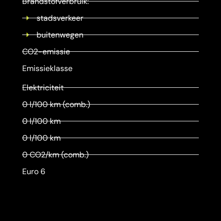
Brandstofverbruik:
stadsverkeer
buitenwegen
CO2-emissie
Emissieklasse
Elektriciteit
0 l/100 km (comb.)
0 l/100 km
0 l/100 km
0 CO2/km (comb.)
Euro 6