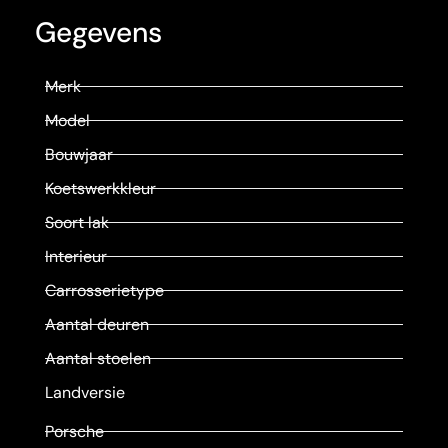
Gegevens
Merk
Model
Bouwjaar
Koetswerkkleur
Soort lak
Interieur
Carrosserietype
Aantal deuren
Aantal stoelen
Landversie
Porsche