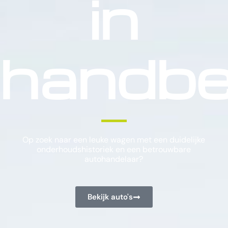
in
handber
Op zoek naar een leuke wagen met een duidelijke
onderhoudshistoriek en een betrouwbare
autohandelaar?
Bekijk auto's