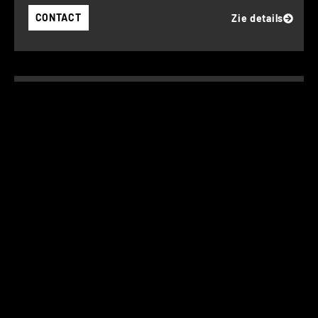
CONTACT
Zie details
PORSCHE TAYCAN 4S SPORT TURISMO FACE LIFT
MET SUNSHINE CONTROLE